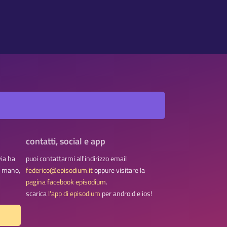
contatti, social e app
via ha
puoi contattarmi all'indirizzo email
na mano,
federico@episodium.it
oppure visitare la
pagina facebook episodium
.
scarica
l'app di episodium
per android e ios!