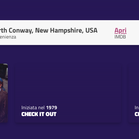
rth Conway, New Hampshire, USA
Apri
enienza
IMDB
Iniziata nel
1979
In
CHECK IT OUT
C