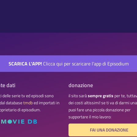
SCARICA L'APP!
Clicca qui per scaricare l'app di Episodium
te dati
donazione
ati delle serie tv ed episodi sono
il sito sarà
sempre gratis
per te, tutta
 dal database
tmdb
ed importati in
dei costi altissimi! se ti va di darmi u
oprietario di episodium.
puoi fare una piccola donazione per
supportare il mio lavoro:
FAI UNA DONAZIONE