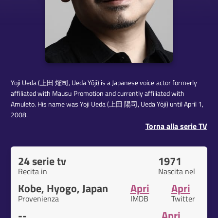
Yoji Ueda (上田 燿司, Ueda Yōji) is a Japanese voice actor formerly
affiliated with Mausu Promotion and currently affiliated with
Amuleto. His name was Yoji Ueda (上田 陽司, Ueda Yōji) until April 1,
2008.
Torna alla serie TV
24 serie tv
1971
Recita in
Nascita nel
Kobe, Hyogo, Japan
Apri
Apri
Provenienza
IMDB
Twitter
--
Apri