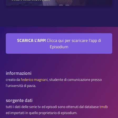
SCARICA L'APP!
Clicca qui per scaricare l'app di
Episodium
informazioni
creato da
federico magnani
, studente di comunicazione presso
l'università di pavia.
sorgente dati
tutti i dati delle serie tv ed episodi sono ottenuti dal database
tmdb
ed importati in quello proprietario di episodium.