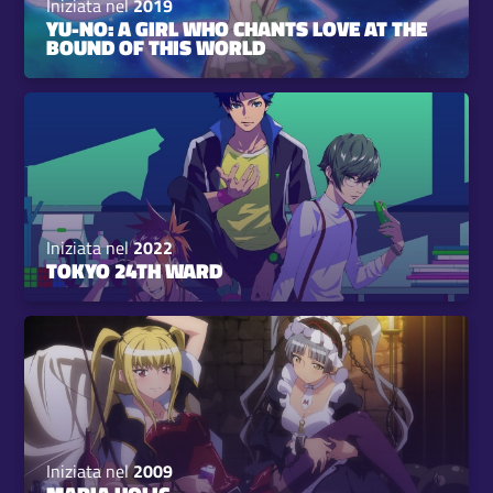
Iniziata nel
2019
YU-NO: A GIRL WHO CHANTS LOVE AT THE
BOUND OF THIS WORLD
Iniziata nel
2022
TOKYO 24TH WARD
Iniziata nel
2009