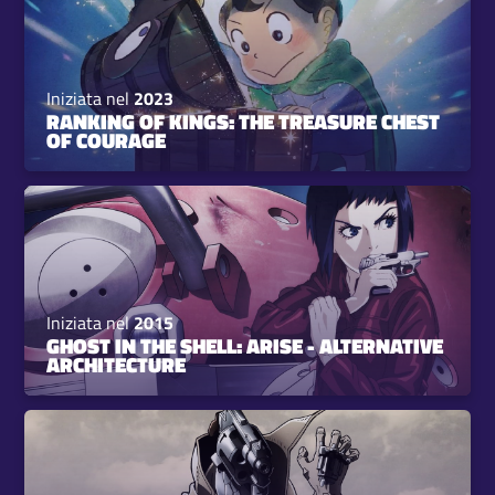
Iniziata nel
2023
RANKING OF KINGS: THE TREASURE CHEST
OF COURAGE
Iniziata nel
2015
GHOST IN THE SHELL: ARISE - ALTERNATIVE
ARCHITECTURE