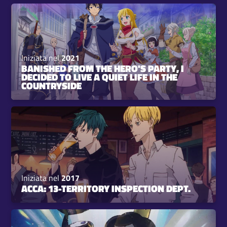
Iniziata nel
2021
BANISHED FROM THE HERO'S PARTY, I
DECIDED TO LIVE A QUIET LIFE IN THE
COUNTRYSIDE
Iniziata nel
2017
ACCA: 13-TERRITORY INSPECTION DEPT.