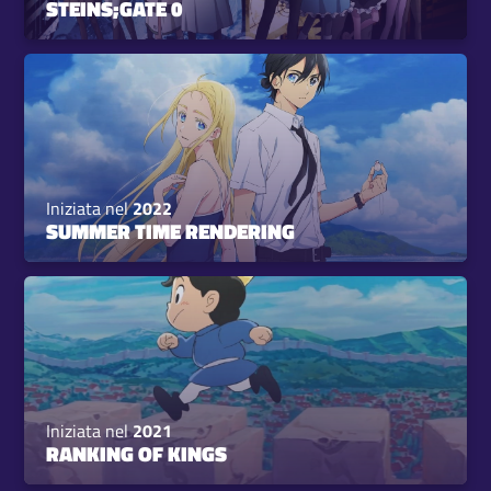
STEINS;GATE 0
Iniziata nel
2022
SUMMER TIME RENDERING
Iniziata nel
2021
RANKING OF KINGS