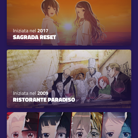
Iniziata nel
2017
SAGRADA RESET
Iniziata nel
2009
RISTORANTE PARADISO