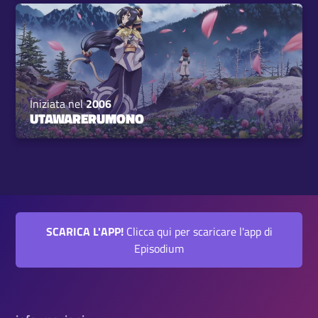
Iniziata nel
2006
UTAWARERUMONO
SCARICA L'APP!
Clicca qui per scaricare l'app di
Episodium