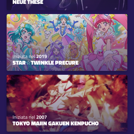
NEUE THESE
Iniziata nel
2019
STAR☆TWINKLE PRECURE
Iniziata nel
2007
TOKYO MAJIN GAKUEN KENPUCHO