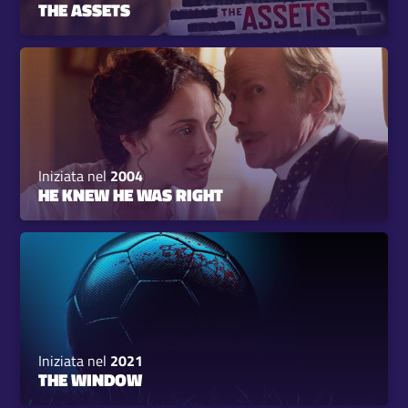
THE ASSETS
Iniziata nel
2004
HE KNEW HE WAS RIGHT
Iniziata nel
2021
THE WINDOW