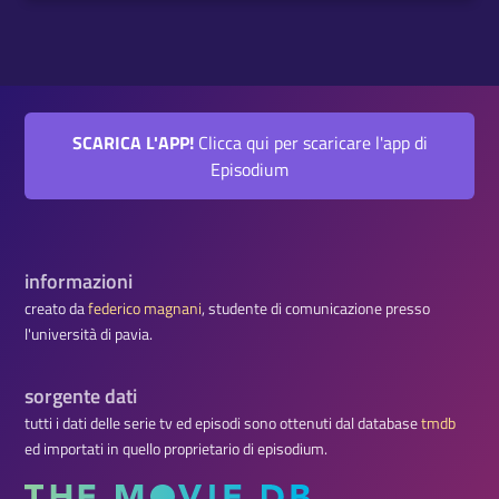
SCARICA L'APP!
Clicca qui per scaricare l'app di
Episodium
informazioni
creato da
federico magnani
, studente di comunicazione presso
l'università di pavia.
sorgente dati
tutti i dati delle serie tv ed episodi sono ottenuti dal database
tmdb
ed importati in quello proprietario di episodium.