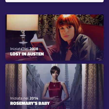
Iniziata nel
2008
LOST IN AUSTEN
Iniziata nel
2014
ROSEMARY'S BABY