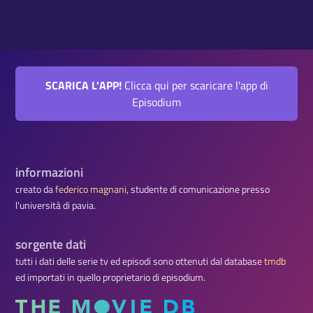
SCARICA L'APP!
Clicca qui per scaricare l'app di
Episodium
informazioni
creato da
federico magnani
, studente di comunicazione presso
l'università di pavia.
sorgente dati
tutti i dati delle serie tv ed episodi sono ottenuti dal database
tmdb
ed importati in quello proprietario di episodium.