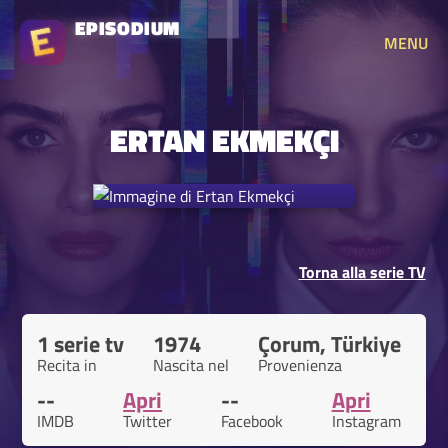
EPISODIUM
MENU
ERTAN EKMEKÇI
Torna alla serie TV
1 serie tv
1974
Çorum, Türkiye
Recita in
Nascita nel
Provenienza
--
Apri
--
Apri
IMDB
Twitter
Facebook
Instagram