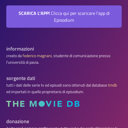
SCARICA L'APP!
Clicca qui per scaricare l'app di
Episodium
informazioni
creato da
federico magnani
, studente di comunicazione presso
l'università di pavia.
sorgente dati
tutti i dati delle serie tv ed episodi sono ottenuti dal database
tmdb
ed importati in quello proprietario di episodium.
donazione