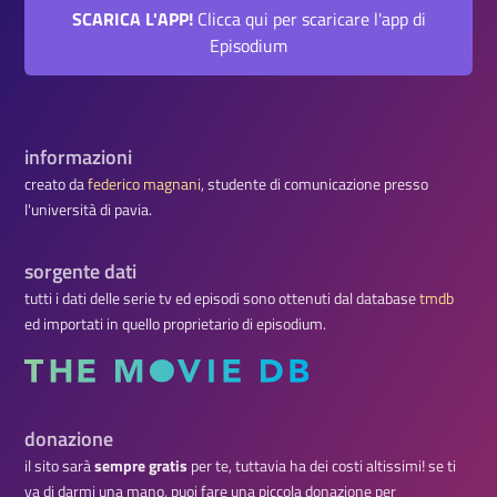
SCARICA L'APP!
Clicca qui per scaricare l'app di
Episodium
informazioni
creato da
federico magnani
, studente di comunicazione presso
l'università di pavia.
sorgente dati
tutti i dati delle serie tv ed episodi sono ottenuti dal database
tmdb
ed importati in quello proprietario di episodium.
donazione
il sito sarà
sempre gratis
per te, tuttavia ha dei costi altissimi! se ti
va di darmi una mano, puoi fare una piccola donazione per