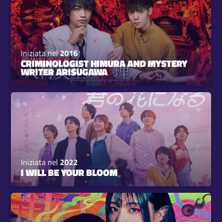
Iniziata nel
2016
CRIMINOLOGIST HIMURA AND MYSTERY
WRITER ARISUGAWA
Iniziata nel
2022
I WILL BE YOUR BLOOM