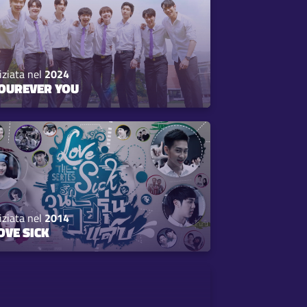
iziata nel
2024
OUREVER YOU
iziata nel
2014
OVE SICK