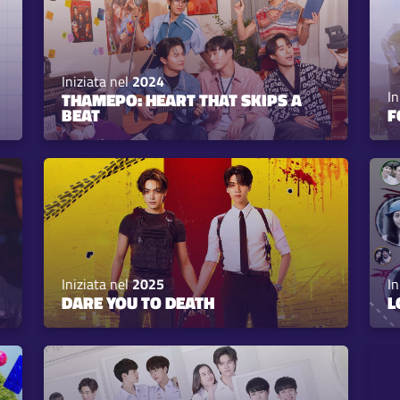
Iniziata nel
2024
In
THAMEPO: HEART THAT SKIPS A
BEAT
F
Iniziata nel
2025
In
DARE YOU TO DEATH
L