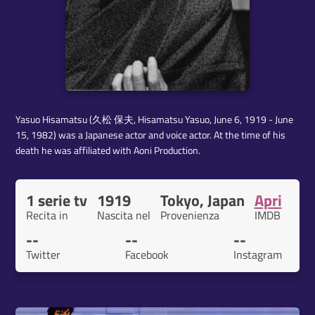
Yasuo Hisamatsu (久松 保夫, Hisamatsu Yasuo, June 6, 1919 - June
15, 1982) was a Japanese actor and voice actor. At the time of his
death he was affiliated with Aoni Production.
1 serie tv
1919
Tokyo, Japan
Apri
Recita in
Nascita nel
Provenienza
IMDB
--
--
--
Twitter
Facebook
Instagram