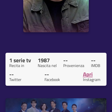
1 serie tv
1987
--
--
Recita in
Nascita nel
Provenienza
IMDB
--
--
Apri
Twitter
Facebook
Instagram