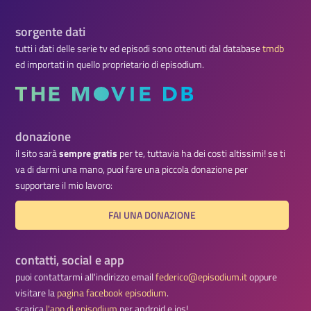
sorgente dati
tutti i dati delle serie tv ed episodi sono ottenuti dal database
tmdb
ed importati in quello proprietario di episodium.
donazione
il sito sarà
sempre gratis
per te, tuttavia ha dei costi altissimi! se ti
va di darmi una mano, puoi fare una piccola donazione per
supportare il mio lavoro:
FAI UNA DONAZIONE
contatti, social e app
puoi contattarmi all'indirizzo email
federico@episodium.it
oppure
visitare la
pagina facebook episodium
.
scarica
l'app di episodium
per android e ios!