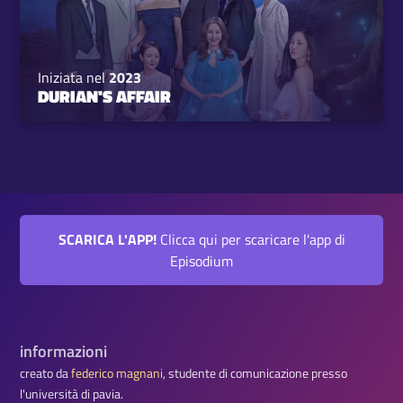
Iniziata nel
2023
DURIAN'S AFFAIR
SCARICA L'APP!
Clicca qui per scaricare l'app di
Episodium
informazioni
creato da
federico magnani
, studente di comunicazione presso
l'università di pavia.