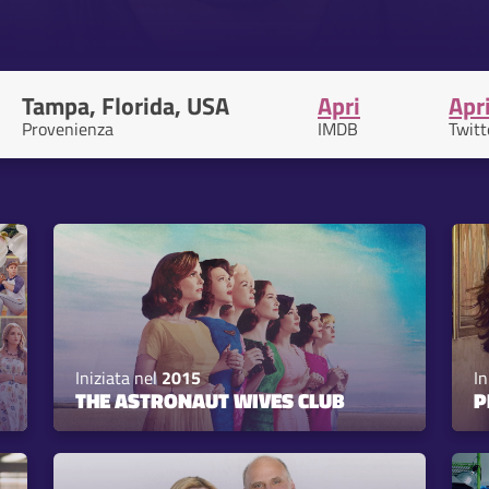
Tampa, Florida, USA
Apri
Apr
Provenienza
IMDB
Twitt
Iniziata nel
2015
In
THE ASTRONAUT WIVES CLUB
P