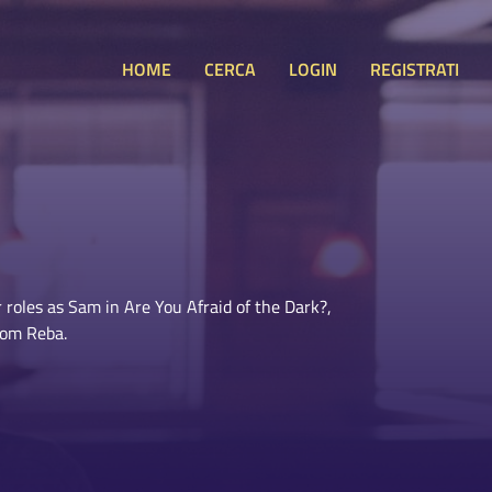
HOME
CERCA
LOGIN
REGISTRATI
roles as Sam in Are You Afraid of the Dark?,
com Reba.