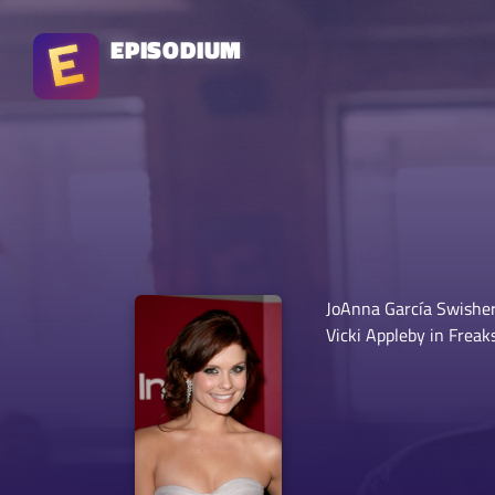
EPISODIUM
JoAnna García Swisher
Vicki Appleby in Fre