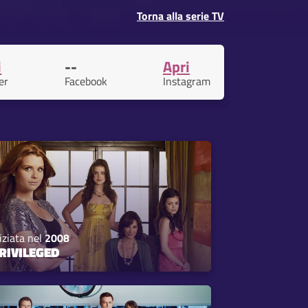
Torna alla serie TV
i
--
Apri
er
Facebook
Instagram
iziata nel
2008
RIVILEGED