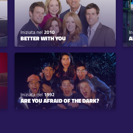
Iniziata nel
2010
In
BETTER WITH YOU
A
Iniziata nel
1992
ARE YOU AFRAID OF THE DARK?