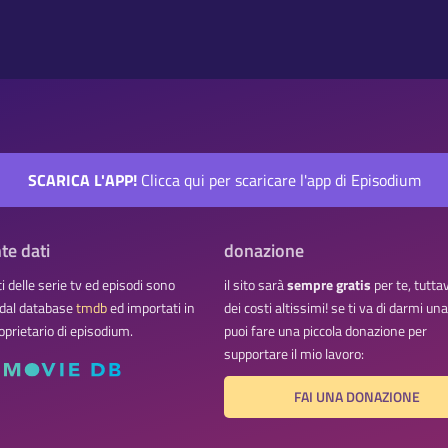
SCARICA L'APP!
Clicca qui per scaricare l'app di Episodium
te dati
donazione
ati delle serie tv ed episodi sono
il sito sarà
sempre gratis
per te, tutta
 dal database
tmdb
ed importati in
dei costi altissimi! se ti va di darmi u
oprietario di episodium.
puoi fare una piccola donazione per
supportare il mio lavoro:
FAI UNA DONAZIONE