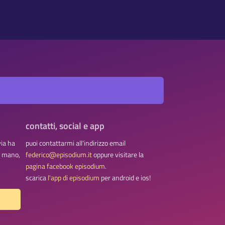
contatti, social e app
via ha
puoi contattarmi all'indirizzo email
na mano,
federico@episodium.it
oppure visitare la
pagina facebook episodium
.
scarica
l'app di episodium
per android e ios!