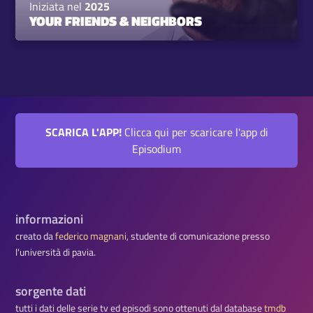
Iniziata nel
2025
YOUR FRIENDS & NEIGHBORS
SCARICA L'APP!
Clicca qui per scaricare l'app di
Episodium
informazioni
creato da
federico magnani
, studente di comunicazione presso
l'università di pavia.
sorgente dati
tutti i dati delle serie tv ed episodi sono ottenuti dal database
tmdb