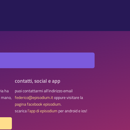
contatti, social e app
via ha
puoi contattarmi all'indirizzo email
na mano,
federico@episodium.it
oppure visitare la
pagina facebook episodium
.
scarica
l'app di episodium
per android e ios!