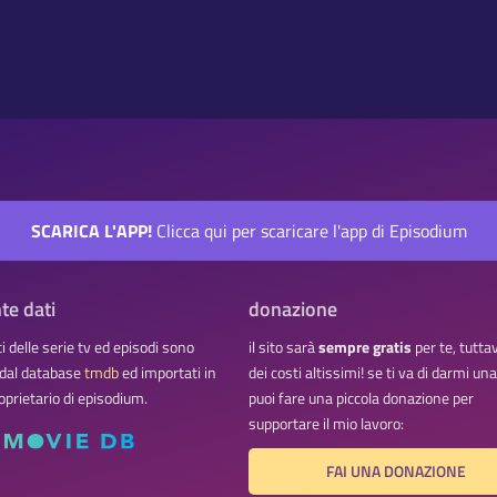
SCARICA L'APP!
Clicca qui per scaricare l'app di Episodium
te dati
donazione
ati delle serie tv ed episodi sono
il sito sarà
sempre gratis
per te, tutta
 dal database
tmdb
ed importati in
dei costi altissimi! se ti va di darmi u
oprietario di episodium.
puoi fare una piccola donazione per
supportare il mio lavoro:
FAI UNA DONAZIONE