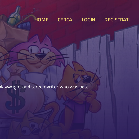
HOME
CERCA
LOGIN
REGISTRATI
playwright and screenwriter who was best