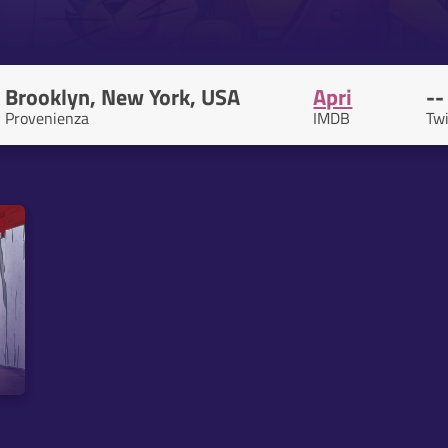
Brooklyn, New York, USA
Apri
--
Provenienza
IMDB
Twi