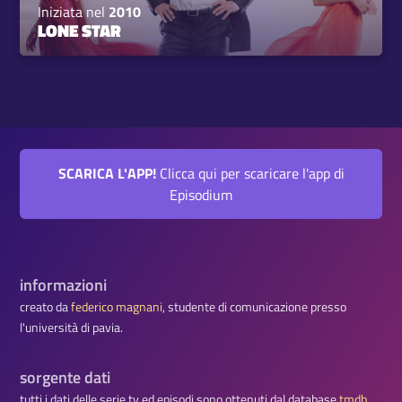
Iniziata nel
2010
LONE STAR
SCARICA L'APP!
Clicca qui per scaricare l'app di
Episodium
informazioni
creato da
federico magnani
, studente di comunicazione presso
l'università di pavia.
sorgente dati
tutti i dati delle serie tv ed episodi sono ottenuti dal database
tmdb