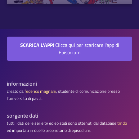
SCARICA L'APP!
Clicca qui per scaricare l'app di
Episodium
informazioni
creato da
federico magnani
, studente di comunicazione presso
l'università di pavia.
sorgente dati
tutti i dati delle serie tv ed episodi sono ottenuti dal database
tmdb
ed importati in quello proprietario di episodium.