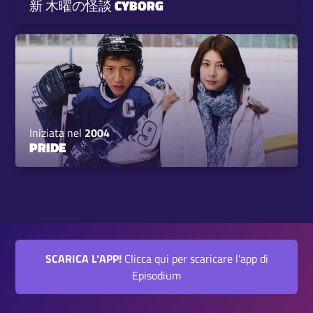
新 木曜の怪談 CYBORG
Iniziata nel
2004
PRIDE
SCARICA L'APP!
Clicca qui per scaricare l'app di
Episodium