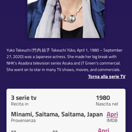
Yuko Takeuchi (竹内 結子 Takeuchi Yūko, April 1, 1980 – September
27, 2020) was a Japanese actress. She made her big break with
NHK's Asadora television series Asuka and JT Green's commercial.
She went on to star in many TV shows, movies, and commercials.
Torna alla serie TV
3 serie tv
1980
Recita in
Nascita nel
Minami, Saitama, Saitama, Japan
Apri
Provenienza
IMDB
--
--
Apri