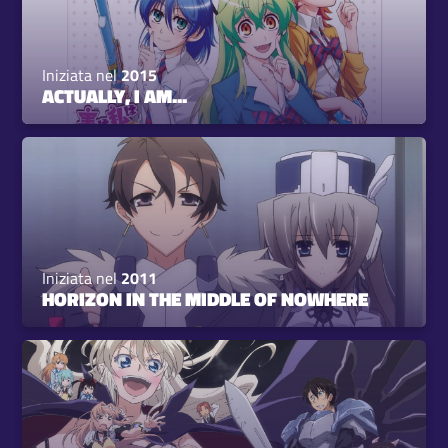
Iniziata nel
2015
ACTUALLY, I AM...
Iniziata nel
2011
HORIZON IN THE MIDDLE OF NOWHERE