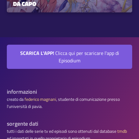
DA CAPO
SCARICA L'APP!
Clicca qui per scaricare l'app di
Episodium
informazioni
creato da
federico magnani
, studente di comunicazione presso
l'università di pavia.
sorgente dati
tutti i dati delle serie tv ed episodi sono ottenuti dal database
tmdb
ed importati in quello proprietario di episodium.