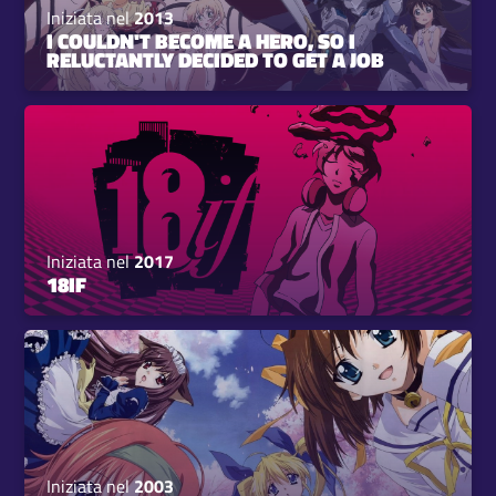
Iniziata nel
2013
I COULDN'T BECOME A HERO, SO I
RELUCTANTLY DECIDED TO GET A JOB
Iniziata nel
2017
18IF
Iniziata nel
2003