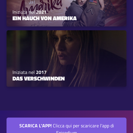
Iniziata nel
2021
EIN HAUCH VON AMERIKA
Iniziata nel
2017
DAS VERSCHWINDEN
SCARICA L'APP!
Clicca qui per scaricare l'app di
Episodium