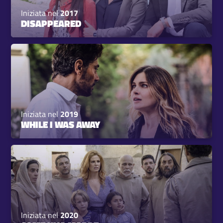
Iniziata nel
2017
DISAPPEARED
Iniziata nel
2019
WHILE I WAS AWAY
Iniziata nel
2020