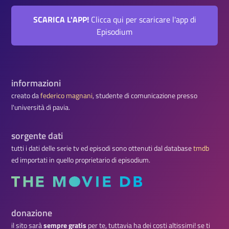
SCARICA L'APP!
Clicca qui per scaricare l'app di
Episodium
informazioni
creato da
federico magnani
, studente di comunicazione presso
l'università di pavia.
sorgente dati
tutti i dati delle serie tv ed episodi sono ottenuti dal database
tmdb
ed importati in quello proprietario di episodium.
donazione
il sito sarà
sempre gratis
per te, tuttavia ha dei costi altissimi! se ti