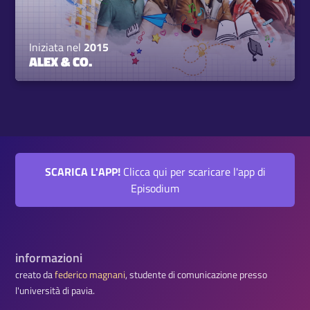
Iniziata nel
2015
ALEX & CO.
SCARICA L'APP!
Clicca qui per scaricare l'app di
Episodium
informazioni
creato da
federico magnani
, studente di comunicazione presso
l'università di pavia.