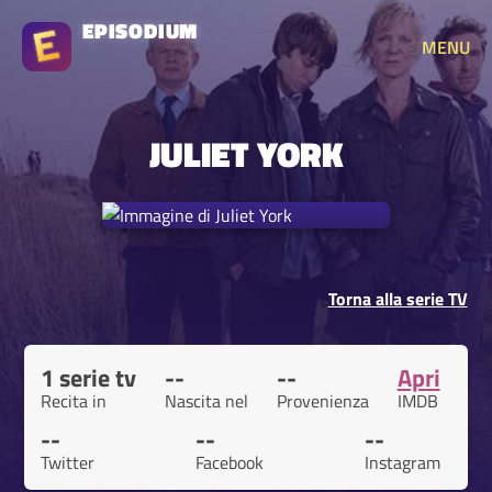
EPISODIUM
MENU
JULIET YORK
Torna alla serie TV
1 serie tv
--
--
Apri
Recita in
Nascita nel
Provenienza
IMDB
--
--
--
Twitter
Facebook
Instagram