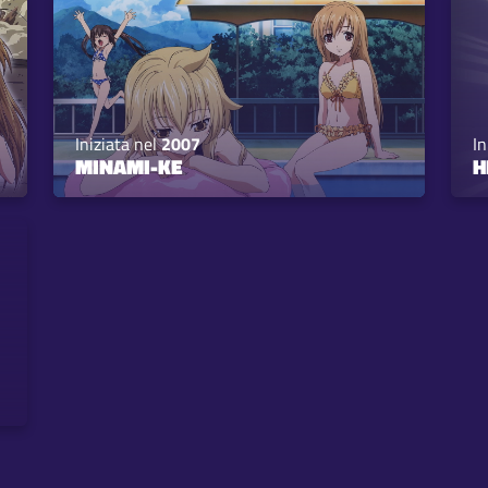
Iniziata nel
2007
In
MINAMI-KE
H