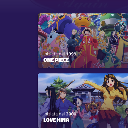
Iniziata nel
1999
ONE PIECE
Iniziata nel
2000
LOVE HINA