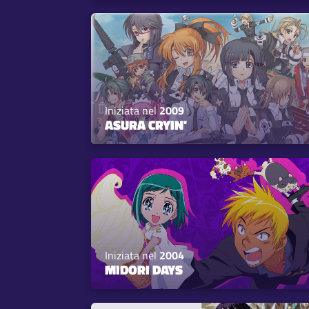
Iniziata nel
2009
ASURA CRYIN'
Iniziata nel
2004
MIDORI DAYS