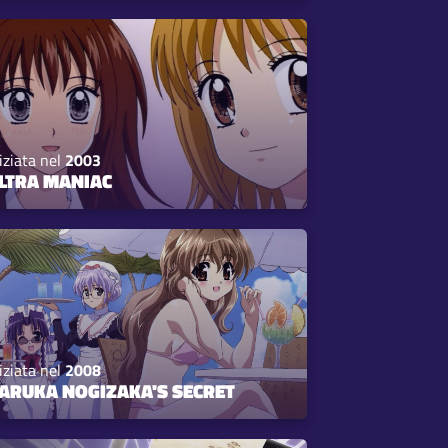
iziata nel
2003
LTRA MANIAC
iziata nel
2008
ARUKA NOGIZAKA'S SECRET