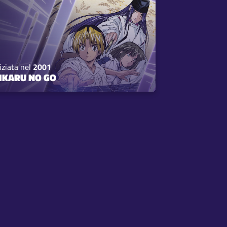
iziata nel
2001
IKARU NO GO