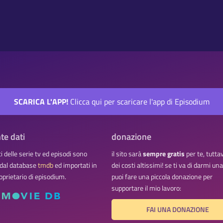
SCARICA L'APP!
Clicca qui per scaricare l'app di Episodium
te dati
donazione
ati delle serie tv ed episodi sono
il sito sarà
sempre gratis
per te, tutta
 dal database
tmdb
ed importati in
dei costi altissimi! se ti va di darmi u
oprietario di episodium.
puoi fare una piccola donazione per
supportare il mio lavoro:
FAI UNA DONAZIONE