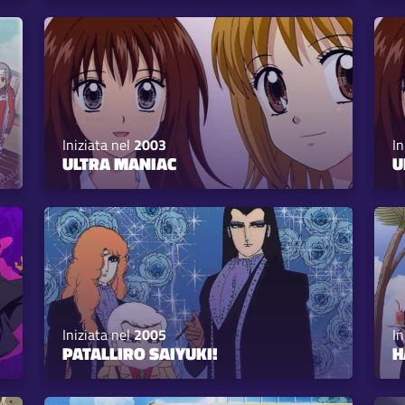
Iniziata nel
2003
In
ULTRA MANIAC
U
Iniziata nel
2005
In
PATALLIRO SAIYUKI!
H