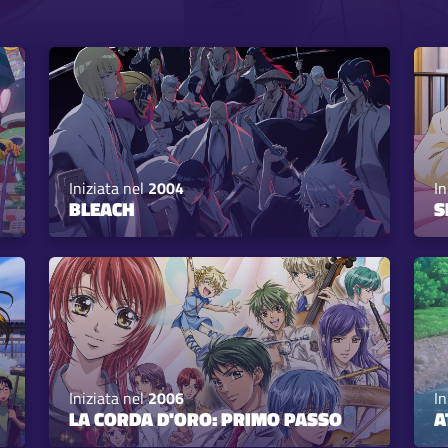
Iniziata nel
2004
In
BLEACH
S
Iniziata nel
2006
In
LA CORDA D'ORO: PRIMO PASSO
A