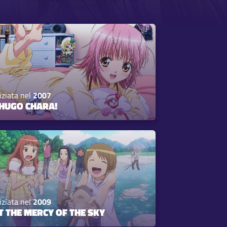
iziata nel
2007
HUGO CHARA!
iziata nel
2009
T THE MERCY OF THE SKY