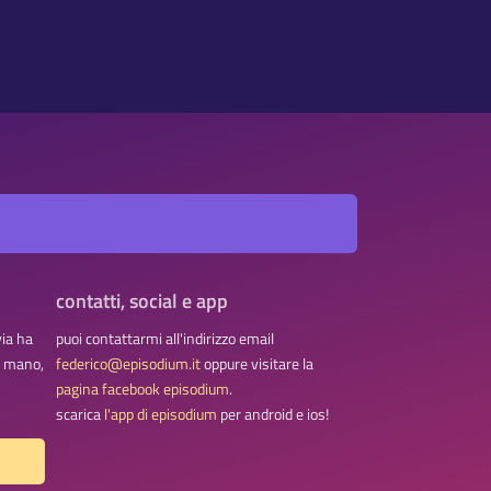
contatti, social e app
via ha
puoi contattarmi all'indirizzo email
na mano,
federico@episodium.it
oppure visitare la
pagina facebook episodium
.
scarica
l'app di episodium
per android e ios!