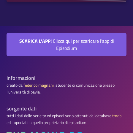
SCARICA L'APP!
Clicca qui per scaricare l'app di
Episodium
informazioni
creato da
federico magnani
, studente di comunicazione presso
l'università di pavia.
sorgente dati
tutti i dati delle serie tv ed episodi sono ottenuti dal database
tmdb
ed importati in quello proprietario di episodium.