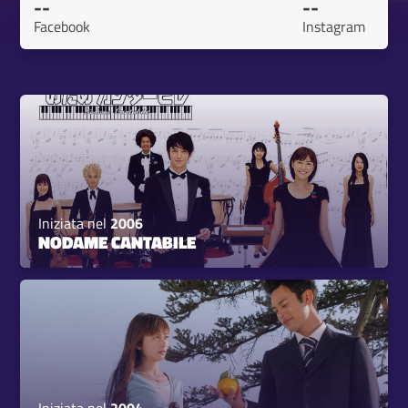
--
--
Facebook
Instagram
Iniziata nel
2006
NODAME CANTABILE