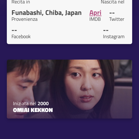
Recita in
Nascita nel
Funabashi, Chiba, Japan
Apri
--
Provenienza
IMDB
Twitter
--
--
Facebook
Instagram
Iniziata nel
2000
OMIAI KEKKON