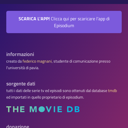
SCARICA L'APP!
Clicca qui per scaricare l'app di
Episodium
informazioni
creato da
federico magnani
, studente di comunicazione presso
l'università di pavia.
sorgente dati
tutti i dati delle serie tv ed episodi sono ottenuti dal database
tmdb
ed importati in quello proprietario di episodium.
donazione