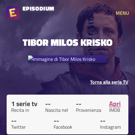
EPISODIUM
MENU
TIBOR MILOS KRISKO
Torna alla serie TV
1 serie tv
--
--
Apri
Recita in
Nascita nel
Provenienza
IMDB
--
--
--
Twitter
Facebook
Instagram