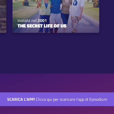
Iniziata nel
2001
THE SECRET LIFE OF US
SCARICA L'APP!
Clicca qui per scaricare l'app di Episodium