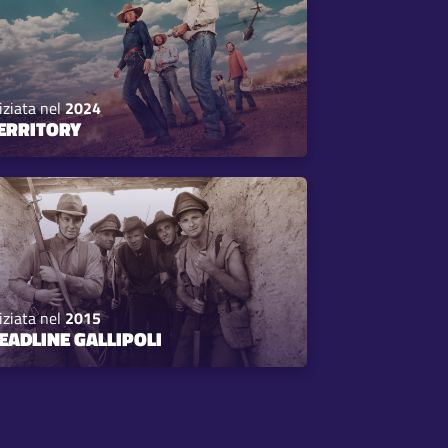
iziata nel
2024
ERRITORY
iziata nel
2015
EADLINE GALLIPOLI