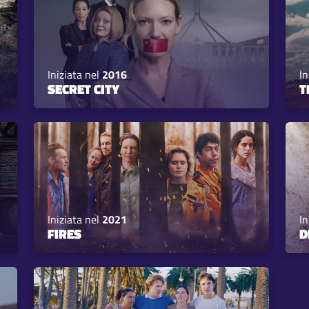
Iniziata nel
2016
In
SECRET CITY
T
Iniziata nel
2021
In
FIRES
D