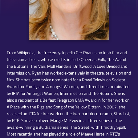
​From Wikipedia, the free encyclopedia Ger Ryan is an Irish film and
television actress, whose credits include Queer as Folk, The War of
the Buttons, The Van, Moll Flanders, Driftwood, A Love Divided and
Intermission. Ryan has worked extensively in theatre, television and
film. She has been twice nominated for a Royal Television Society
Award for Family and Amongst Women, and three times nominated
by IFTA for Amongst Women, Intermission and The Return. She is
also a recipient of a Belfast Telegraph EMA Award in for her work on
A Place with the Pigs and Song of the Yellow Bittern. In 2007, she
received an IFTA for her work on the two-part docu-drama, Stardust,
by RTÉ. She also played Margie McEvoy in all three series of the
award-winning BBC drama series, The Street, with Timothy Spall.
Most recently, she has played the role of Maeve Harte in RTÉ's