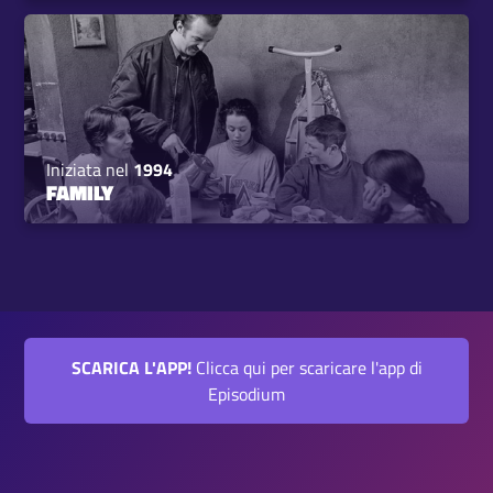
Iniziata nel
1994
FAMILY
SCARICA L'APP!
Clicca qui per scaricare l'app di
Episodium