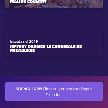
MALIBU COUNTRY
Iniziata nel
2019
JEFFREY DAHMER LE CANNIBALE DE
MILWAUKEE
SCARICA L'APP!
Clicca qui per scaricare l'app di
Episodium