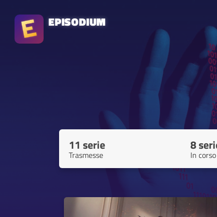
EPISODIUM
11 serie
8 seri
Trasmesse
In corso