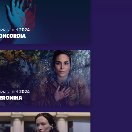
iziata nel
2024
ONCORDIA
iziata nel
2024
ERONIKA