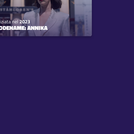
iziata nel
2023
ODENAME: ANNIKA