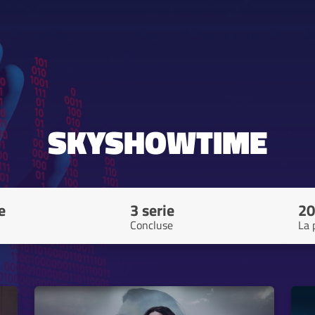
SKYSHOWTIME
e
3 serie
20
Concluse
La 