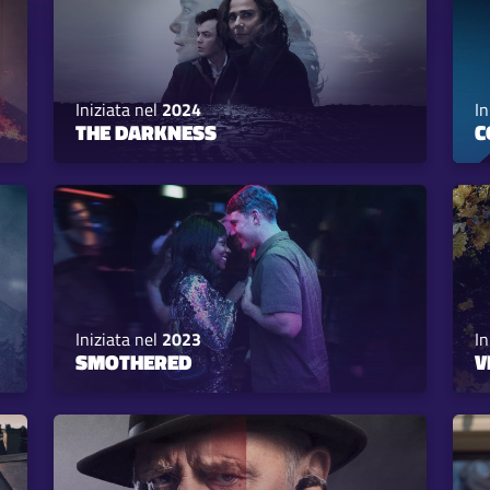
Iniziata nel
2024
In
THE DARKNESS
C
Iniziata nel
2023
In
SMOTHERED
V