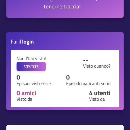
tenerne traccia!
Fai il
login
Non l'hai visto!
--
Visto quando?
VISTO?
0
0
Episodi visti serie
Episodi mancanti serie
0 amici
4
utenti
Visto da
Visto da