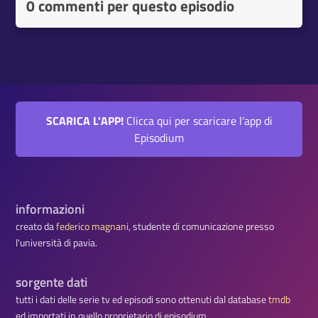
0 commenti per questo episodio
SCARICA L'APP!
Clicca qui per scaricare l'app di
Episodium
informazioni
creato da
federico magnani
, studente di comunicazione presso
l'università di pavia.
sorgente dati
tutti i dati delle serie tv ed episodi sono ottenuti dal database
tmdb
ed importati in quello proprietario di episodium.