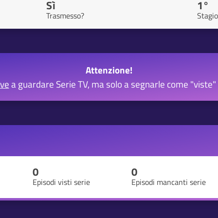
Sì
1°
Trasmesso?
Stagi
Attenzione!
rve
a guardare Serie TV, ma solo a segnarle come "viste" 
0
0
Episodi visti serie
Episodi mancanti serie