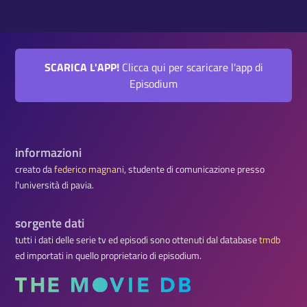
SCARICA L'APP!
Clicca qui per scaricare l'app di
Episodium
informazioni
creato da
federico magnani
, studente di comunicazione presso
l'università di pavia.
sorgente dati
tutti i dati delle serie tv ed episodi sono ottenuti dal database
tmdb
ed importati in quello proprietario di episodium.