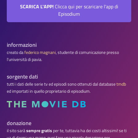
SCARICA L'APP!
Clicca qui per scaricare l'app di
Episodium
informazioni
creato da
federico magnani
, studente di comunicazione presso
l'università di pavia.
sorgente dati
tutti i dati delle serie tv ed episodi sono ottenuti dal database
tmdb
ed importati in quello proprietario di episodium.
donazione
il sito sarà
sempre gratis
per te, tuttavia ha dei costi altissimi! se ti
va di darmi una mano, puoi fare una piccola donazione per