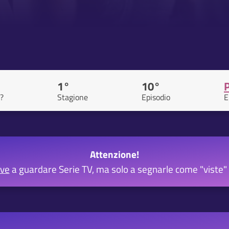
1°
10°
?
Stagione
Episodio
E
Attenzione!
rve
a guardare Serie TV, ma solo a segnarle come "viste" 