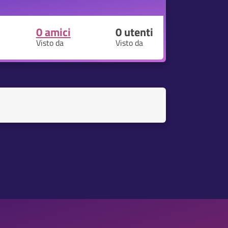
0 amici
0
utenti
Visto da
Visto da