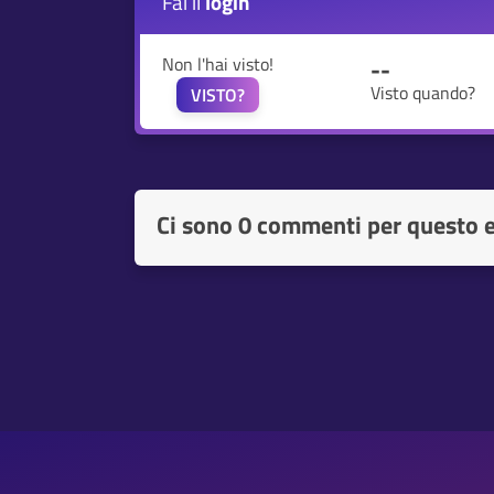
Fai il
login
Non l'hai visto!
--
Visto quando?
VISTO?
Ci sono
0 commenti per questo 