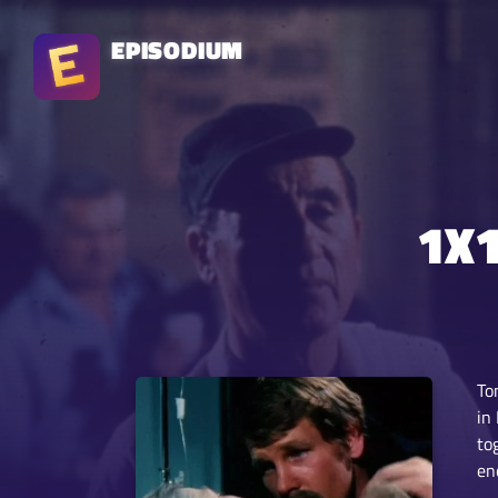
EPISODIUM
1X1
To
in
to
en