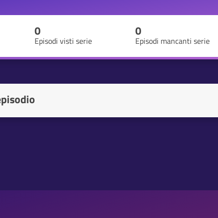
0
0
Episodi visti serie
Episodi mancanti serie
episodio