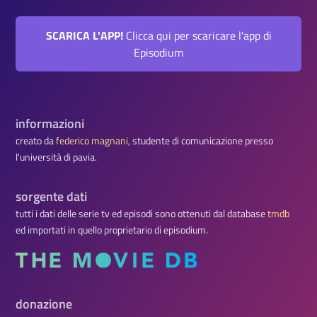
SCARICA L'APP!
Clicca qui per scaricare l'app di
Episodium
informazioni
creato da
federico magnani
, studente di comunicazione presso
l'università di pavia.
sorgente dati
tutti i dati delle serie tv ed episodi sono ottenuti dal database
tmdb
ed importati in quello proprietario di episodium.
donazione