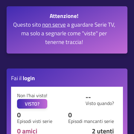
Attenzione!
Questo sito
non serve
a guardare Serie TV,
ma solo a segnarle come "viste" per
tenerne traccia!
Fai il
login
Non l'hai visto!
--
Visto quando?
VISTO?
0
0
Episodi visti serie
Episodi mancanti serie
0 amici
2
utenti