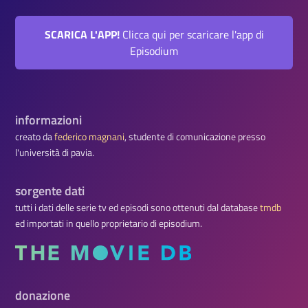
SCARICA L'APP!
Clicca qui per scaricare l'app di
Episodium
informazioni
creato da
federico magnani
, studente di comunicazione presso
l'università di pavia.
sorgente dati
tutti i dati delle serie tv ed episodi sono ottenuti dal database
tmdb
ed importati in quello proprietario di episodium.
donazione