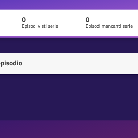
0
0
Episodi visti serie
Episodi mancanti serie
episodio