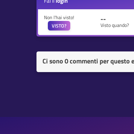
Fai il
login
Non l'hai visto!
--
Visto quando?
VISTO?
Ci sono
0 commenti per questo 