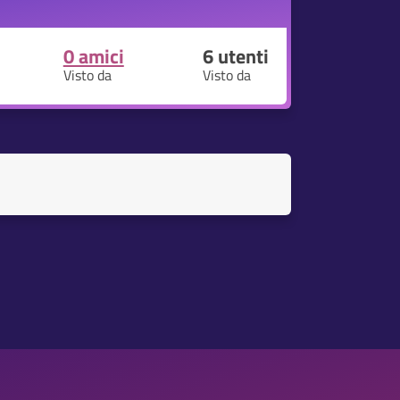
0 amici
6
utenti
Visto da
Visto da