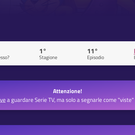
1°
11°
sso?
Stagione
Episodio
Attenzione!
rve
a guardare Serie TV, ma solo a segnarle come "viste" 