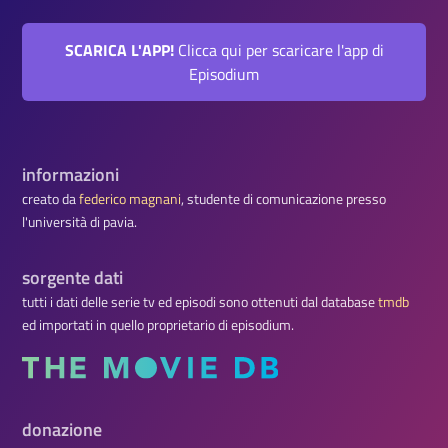
SCARICA L'APP!
Clicca qui per scaricare l'app di
Episodium
informazioni
creato da
federico magnani
, studente di comunicazione presso
l'università di pavia.
sorgente dati
tutti i dati delle serie tv ed episodi sono ottenuti dal database
tmdb
ed importati in quello proprietario di episodium.
donazione