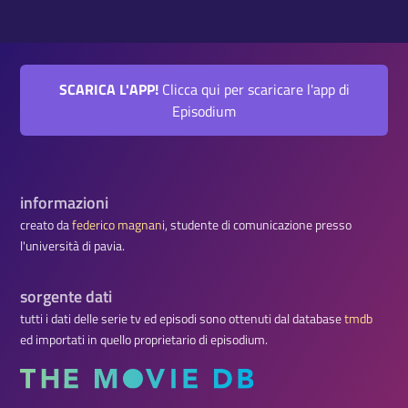
SCARICA L'APP!
Clicca qui per scaricare l'app di
Episodium
informazioni
creato da
federico magnani
, studente di comunicazione presso
l'università di pavia.
sorgente dati
tutti i dati delle serie tv ed episodi sono ottenuti dal database
tmdb
ed importati in quello proprietario di episodium.