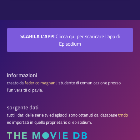
SCARICA L'APP!
Clicca qui per scaricare l'app di
Episodium
informazioni
creato da
federico magnani
, studente di comunicazione presso
l'università di pavia.
sorgente dati
tutti i dati delle serie tv ed episodi sono ottenuti dal database
tmdb
ed importati in quello proprietario di episodium.