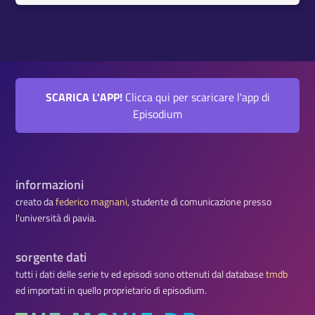
SCARICA L'APP!
Clicca qui per scaricare l'app di
Episodium
informazioni
creato da
federico magnani
, studente di comunicazione presso
l'università di pavia.
sorgente dati
tutti i dati delle serie tv ed episodi sono ottenuti dal database
tmdb
ed importati in quello proprietario di episodium.