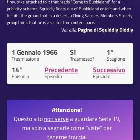
fireworks attached to it that reads "Come to Bubbleland" for a
publicity scheme, Squiddly floats out of Bubbleland onto it and when
he hits the ground out in a desert, a Flying Saucers Members Society
group think that he is a visitor from outer space.
Vai alla
Pagina di Squiddly Diddly
1 Gennaio 1966
Sì
1°
Trasmissione
Trasmesso?
Stagione
14°
Precedente
Successivo
Episodio
Episodio
Episodio
Attenzione!
Questo sito
non serve
a guardare Serie TV,
ma solo a segnarle come "viste" per
tenerne traccia!