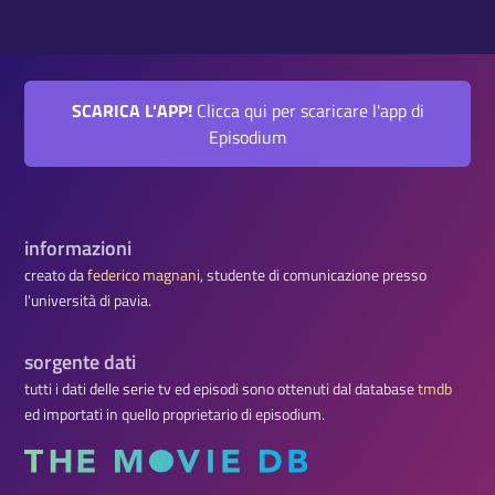
SCARICA L'APP!
Clicca qui per scaricare l'app di
Episodium
informazioni
creato da
federico magnani
, studente di comunicazione presso
l'università di pavia.
sorgente dati
tutti i dati delle serie tv ed episodi sono ottenuti dal database
tmdb
ed importati in quello proprietario di episodium.