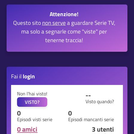
Attenzione!
Questo sito
non serve
a guardare Serie TV,
ma solo a segnarle come "viste" per
tenerne traccia!
Fai il
login
Non l'hai visto!
--
Visto quando?
VISTO?
0
0
Episodi visti serie
Episodi mancanti serie
0 amici
3
utenti