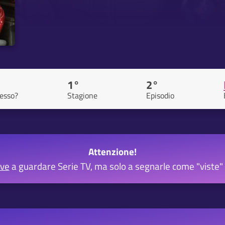
1°
2°
esso?
Stagione
Episodio
Attenzione!
rve
a guardare Serie TV, ma solo a segnarle come "viste" 