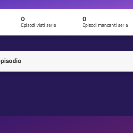
0
0
Episodi visti serie
Episodi mancanti serie
episodio