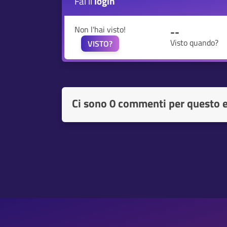
Fai il
login
Non l'hai visto!
--
Visto quando?
VISTO?
Ci sono
0 commenti per questo 