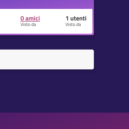
0 amici
1
utenti
Visto da
Visto da