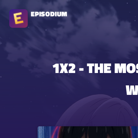
EPISODIUM
1X2 - THE M
W