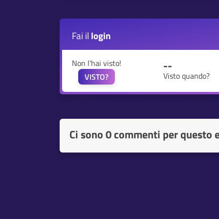
Fai il
login
Non l'hai visto!
--
Visto quando?
VISTO?
Ci sono
0 commenti per questo 