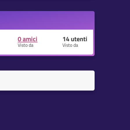
0 amici
14
utenti
Visto da
Visto da