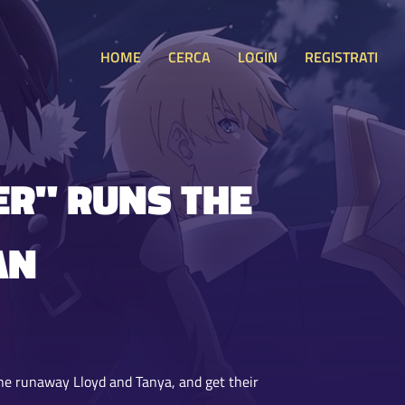
HOME
CERCA
LOGIN
REGISTRATI
ER" RUNS THE
AN
he runaway Lloyd and Tanya, and get their