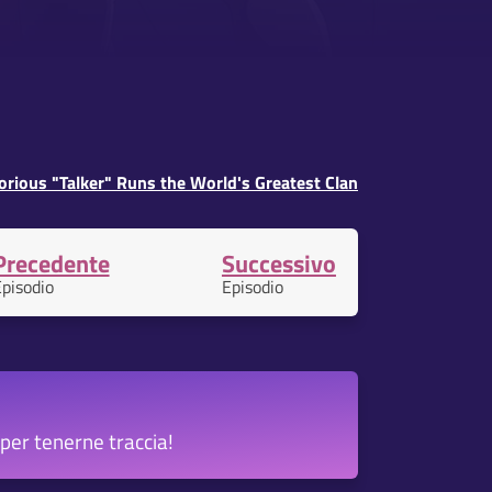
orious "Talker" Runs the World's Greatest Clan
Precedente
Successivo
pisodio
Episodio
per tenerne traccia!