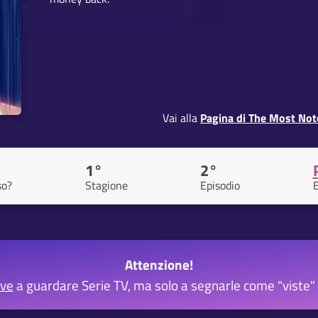
Vai alla
Pagina di The Most Not
1°
2°
so?
Stagione
Episodio
E
Attenzione!
rve
a guardare Serie TV, ma solo a segnarle come "viste" 