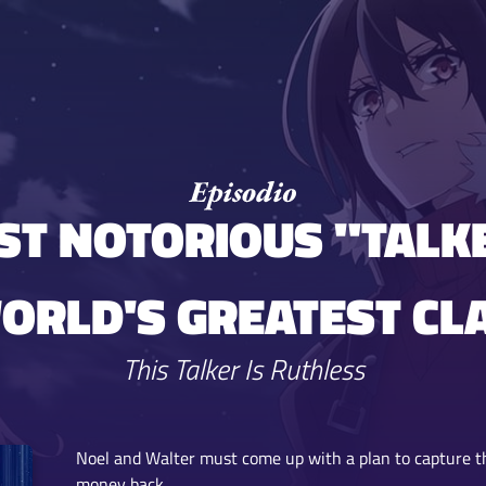
OST NOTORIOUS "TALK
ORLD'S GREATEST CL
This Talker Is Ruthless
Noel and Walter must come up with a plan to capture t
money back.