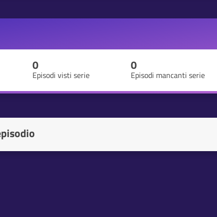
0
0
Episodi visti serie
Episodi mancanti serie
episodio