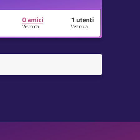
0 amici
1
utenti
Visto da
Visto da