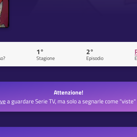
1°
2°
so?
Stagione
Episodio
E
Attenzione!
rve
a guardare Serie TV, ma solo a segnarle come "viste" 