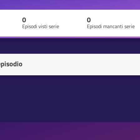
0
0
Episodi visti serie
Episodi mancanti serie
episodio