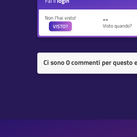
Fai il
login
Non l'hai visto!
--
Visto quando?
VISTO?
Ci sono
0 commenti per questo 