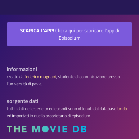
SCARICA L'APP!
Clicca qui per scaricare l'app di
Episodium
informazioni
creato da
federico magnani
, studente di comunicazione presso
l'università di pavia.
sorgente dati
tutti i dati delle serie tv ed episodi sono ottenuti dal database
tmdb
ed importati in quello proprietario di episodium.