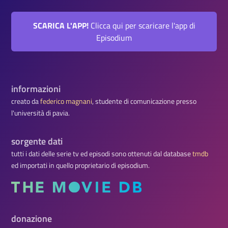
SCARICA L'APP!
Clicca qui per scaricare l'app di
Episodium
informazioni
creato da
federico magnani
, studente di comunicazione presso
l'università di pavia.
sorgente dati
tutti i dati delle serie tv ed episodi sono ottenuti dal database
tmdb
ed importati in quello proprietario di episodium.
donazione